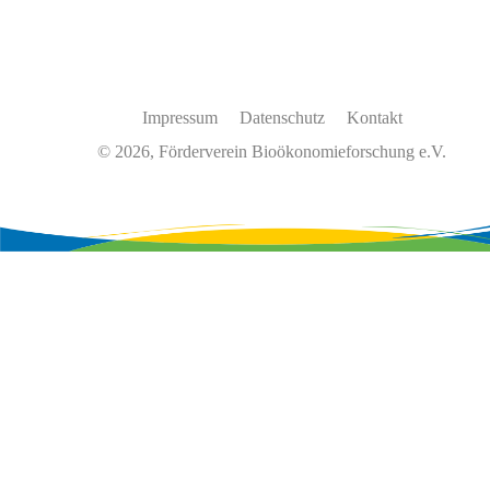
Impressum
Datenschutz
Kontakt
© 2026, Förderverein Bioökonomieforschung e.V.
Wir
verwenden
auf
unserer
Website
Cookies,
um
unsere
Funktionen