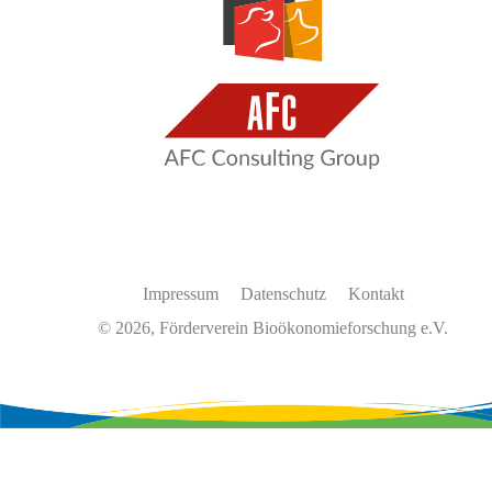
Impressum
Datenschutz
Kontakt
© 2026, Förderverein Bioökonomieforschung e.V.
Wir
verwenden