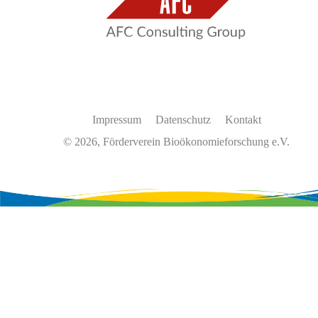
Impressum
Datenschutz
Kontakt
© 2026, Förderverein Bioökonomieforschung e.V.
Wir
verwenden
auf
unserer
Website
Cookies,
um