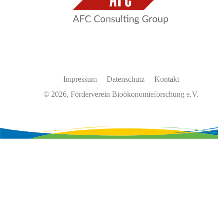
Impressum
Datenschutz
Kontakt
© 2026, Förderverein Bioökonomieforschung e.V.
Wir
verwenden
auf
unserer
Website
Cookies,
um