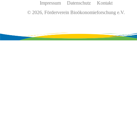
Impressum
Datenschutz
Kontakt
© 2026, Förderverein Bioökonomieforschung e.V.
Wir
verwenden
auf
unserer
Website
Cookies,
um
unsere
Funktionen
bereitzustellen,
zu
schützen
und