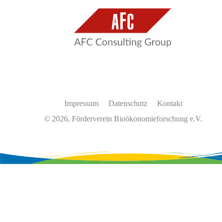
Impressum
Datenschutz
Kontakt
© 2026, Förderverein Bioökonomieforschung e.V.
Wir
verwenden
auf
unserer
Website