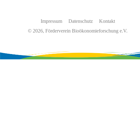
Impressum
Datenschutz
Kontakt
© 2026, Förderverein Bioökonomieforschung e.V.
Wir
verwenden
auf
unserer
Website
Cookies,
um
unsere
Funktionen
bereitzustellen,
zu