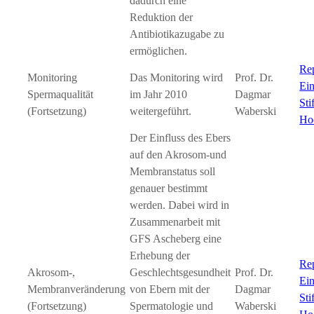
dadurch eine
Reduktion der
Antibiotikazugabe zu
ermöglichen.
Re
Monitoring
Das Monitoring wird
Prof. Dr.
Ein
Spermaqualität
im Jahr 2010
Dagmar
Sti
(Fortsetzung)
weitergeführt.
Waberski
Ho
Der Einfluss des Ebers
auf den Akrosom-und
Membranstatus soll
genauer bestimmt
werden. Dabei wird in
Zusammenarbeit mit
GFS Ascheberg eine
Erhebung der
Re
Akrosom-,
Geschlechtsgesundheit
Prof. Dr.
Ein
Membranveränderung
von Ebern mit der
Dagmar
Sti
(Fortsetzung)
Spermatologie und
Waberski