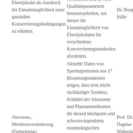
Eberejakulat als Ausdruck
Qualitätsparametern
der Einsatztauglichkeit unter
Dr. Bur
herauszuarbeiten, um
speziellen
Stähr
daraus die
Konservierungsbedingungen
Einsatztuglichkeit von
zu erhalten.
Eberejakulaten für
verschiedene
Konvervierungsmethoden
abzuleiten.
Aktuelle Daten von
Spermaportionen aus 17
Besamungsstationen
zeigen, dass trotz leicht
rückläufiger Tendenz,
Schäden der Akrosome
und Plasmamembranen
die derzeit häufigsten und
Akrosom-,
Prof. Dr
schwerwiegendsten
Membranveränderung
Dagmar
morphologischen
(Fortsetzung)
Wabersk