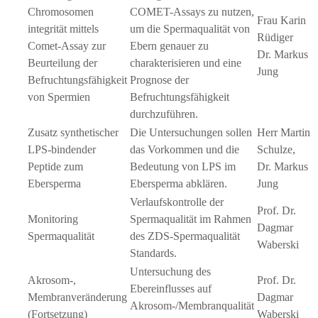
Chromosomen
COMET-Assays zu nutzen,
Frau Karin
integrität mittels
um die Spermaqualität von
Rüdiger
Comet-Assay zur
Ebern genauer zu
Dr. Markus
Beurteilung der
charakterisieren und eine
Jung
Befruchtungsfähigkeit
Prognose der
von Spermien
Befruchtungsfähigkeit
durchzuführen.
Zusatz synthetischer
Die Untersuchungen sollen
Herr Martin
LPS-bindender
das Vorkommen und die
Schulze,
Peptide zum
Bedeutung von LPS im
Dr. Markus
Ebersperma
Ebersperma abklären.
Jung
Verlaufskontrolle der
Prof. Dr.
Monitoring
Spermaqualität im Rahmen
Dagmar
Spermaqualität
des ZDS-Spermaqualität
Waberski
Standards.
Untersuchung des
Akrosom-,
Prof. Dr.
Ebereinflusses auf
Membranveränderung
Dagmar
Akrosom-/Membranqualität
(Fortsetzung)
Waberski