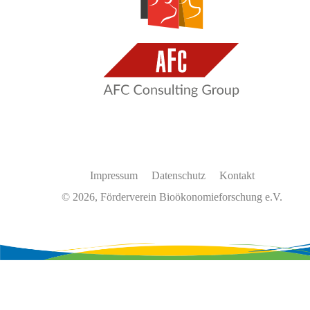
Impressum
Datenschutz
Kontakt
© 2026, Förderverein Bioökonomieforschung e.V.
Wir
verwenden
auf