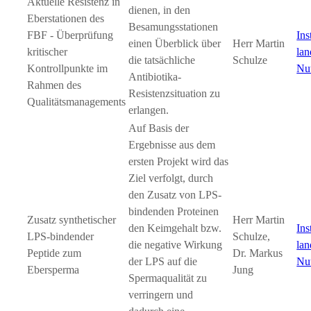
Aktuelle Resistenz in
dienen, in den
Eberstationen des
Besamungsstationen
FBF - Überprüfung
Ins
einen Überblick über
Herr Martin
kritischer
lan
die tatsächliche
Schulze
Kontrollpunkte im
Nut
Antibiotika-
Rahmen des
Resistenzsituation zu
Qualitätsmanagements
erlangen.
Auf Basis der
Ergebnisse aus dem
ersten Projekt wird das
Ziel verfolgt, durch
den Zusatz von LPS-
bindenden Proteinen
Zusatz synthetischer
Herr Martin
den Keimgehalt bzw.
Ins
LPS-bindender
Schulze,
die negative Wirkung
lan
Peptide zum
Dr. Markus
der LPS auf die
Nut
Ebersperma
Jung
Spermaqualität zu
verringern und