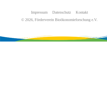
Impressum
Datenschutz
Kontakt
© 2026, Förderverein Bioökonomieforschung e.V.
Wir
verwenden
auf
unserer
Website
Cookies,
um
unsere
Funktionen
bereitzustellen,
zu