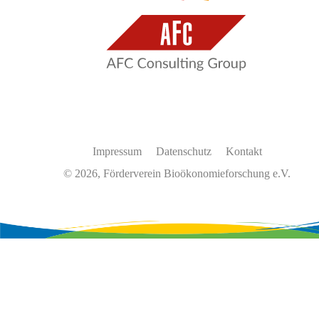
Impressum
Datenschutz
Kontakt
© 2026, Förderverein Bioökonomieforschung e.V.
Wir
verwenden
auf
unserer
Website