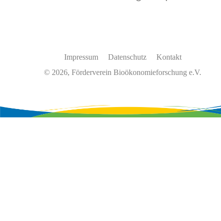
Impressum
Datenschutz
Kontakt
© 2026, Förderverein Bioökonomieforschung e.V.
Wir
verwenden
auf
unserer
Website
Cookies,
um
unsere
Funktionen