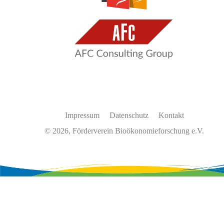
Impressum
Datenschutz
Kontakt
© 2026, Förderverein Bioökonomieforschung e.V.
Wir
verwenden
auf
unserer