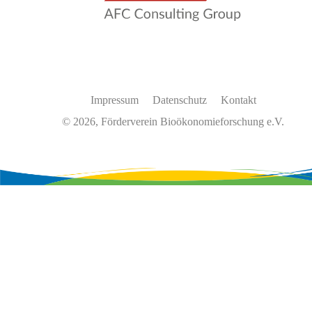
Impressum
Datenschutz
Kontakt
© 2026, Förderverein Bioökonomieforschung e.V.
Wir
verwenden
auf
unserer
Website
Cookies,
um
unsere