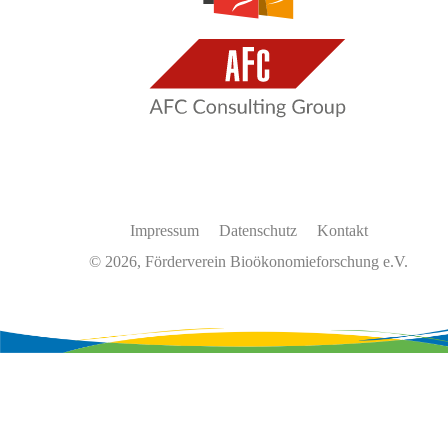
Impressum
Datenschutz
Kontakt
© 2026, Förderverein Bioökonomieforschung e.V.
Wir
verwenden
auf
unserer