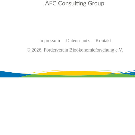
Impressum
Datenschutz
Kontakt
© 2026, Förderverein Bioökonomieforschung e.V.
Wir
verwenden
auf
unserer
Website
Cookies,
um
unsere