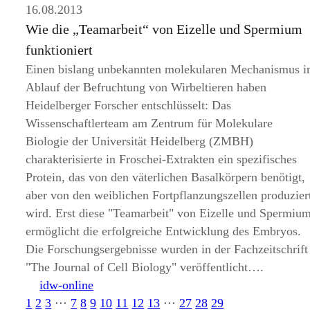
16.08.2013
Wie die „Teamarbeit“ von Eizelle und Spermium
funktioniert
Einen bislang unbekannten molekularen Mechanismus 
Ablauf der Befruchtung von Wirbeltieren haben
Heidelberger Forscher entschlüsselt: Das
Wissenschaftlerteam am Zentrum für Molekulare
Biologie der Universität Heidelberg (ZMBH)
charakterisierte in Froschei-Extrakten ein spezifisches
Protein, das von den väterlichen Basalkörpern benötigt,
aber von den weiblichen Fortpflanzungszellen produzier
wird. Erst diese
Teamarbeit
von Eizelle und Spermiu
ermöglicht die erfolgreiche Entwicklung des Embryos.
Die Forschungsergebnisse wurden in der Fachzeitschrift
The Journal of Cell Biology
veröffentlicht….
idw-online
1
2
3
⋅⋅⋅
7
8
9
10
11
12
13
⋅⋅⋅
27
28
29